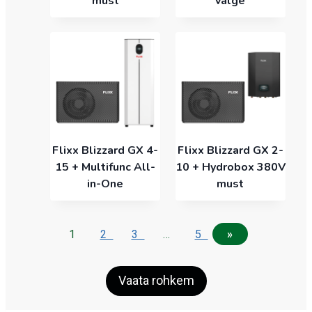
must
valge
Flixx Blizzard GX 4-
Flixx Blizzard GX 2-
15 + Multifunc All-
10 + Hydrobox 380V
in-One
must
1
2
3
…
5
»
Vaata rohkem