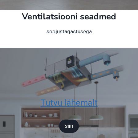
Ventilatsiooni seadmed
soojustagastusega
Tutvu lähemalt
siin