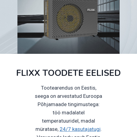
FLIXX TOODETE EELISED
Tootearendus on Eestis,
seega on arvestatud Euroopa
Põhjamaade tingimustega:
töö madalatel
temperatuuridel, madal
müratase,
24/7 kasutajatugi
.