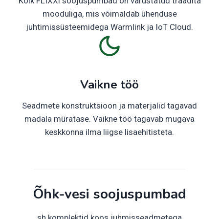
Kõik FLIXXi soojuspumbad on varustatud traadita
mooduliga, mis võimaldab ühenduse
juhtimissüsteemidega Warmlink ja IoT Cloud.
Vaikne töö
Seadmete konstruktsioon ja materjalid tagavad
madala müratase. Vaikne töö tagavab mugava
keskkonna ilma liigse lisaehitisteta.
Õhk-vesi soojuspumbad
sh komplektid koos juhmisseadmetega