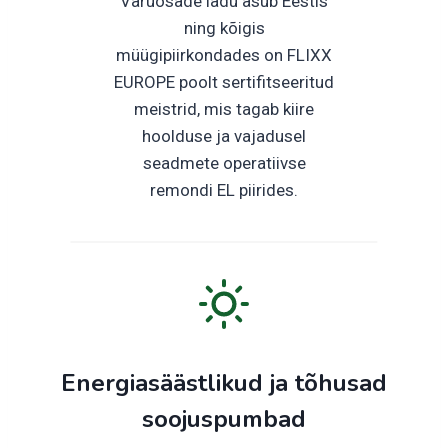
Varuosade ladu asub Eestis
ning kõigis
müügipiirkondades on FLIXX
EUROPE poolt sertifitseeritud
meistrid, mis tagab kiire
hoolduse ja vajadusel
seadmete operatiivse
remondi EL piirides.
Energiasäästlikud ja tõhusad
soojuspumbad